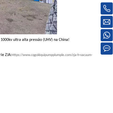
 1000kv ultra alta pressão (UHV) na China!
rie ZJA
:
Https://www.cqgoléquipumpplumple.com/zja-h-vacuum-