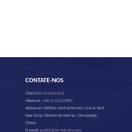
CONTATE-NOS
5Tel:
0086-23-62613622
Telefone : +
86 15123029885
Adicionar: Edifício Central Técnico, Eco & Tech
Dep Zone, Distrito de Nan'an, Chongqing,
China.
O email :
gold05@hy-industry.com