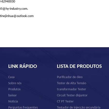
23-62940030
d05@hy-industry.com.
stinejinhua@outlook.com
LINK RÁPIDO
LISTA DE PRODUTOS
Casa
Purificador de óleo
Sobre nós
Tester de Alta Tensão
Produtos
transformador Tester
baixar
Circuit Tester disjuntor
Notícia
CT PT Tester
Perguntas frequentes
Testador de injecção secundária