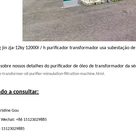
 jin zja-12ky 12000l / h purificador transformador usa subestação de
 sobre nossos detalhes do purificador de óleo de transformador da sé
e-transformer-oil-purifier-minsulation-filtration-machine.html.
do a consultar:
ristine Gou
 Wechat: +86 15123029885
6 15123029885