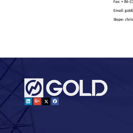
Fax: + 86-
Email: gol
Skype: chri