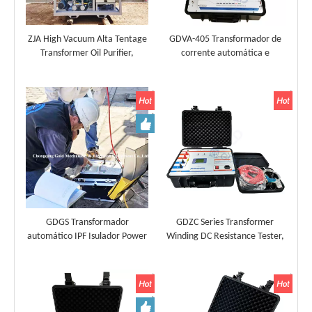
ZJA High Vacuum Alta Tentage
GDVA-405 Transformador de
Transformer Oil Purifier,
corrente automática e
Máquina de filtração de óleo
potencial testador de
isolante
transformadores, analisador CT
PT
GDGS Transformador
GDZC Series Transformer
automático IPF Isulador Power
Winding DC Resistance Tester,
Factor Tester, Testador Tan
Mirco Ohmmeter
Delta Tan Tan