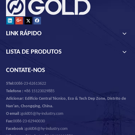
LINK RÁPIDO
LISTA DE PRODUTOS
CONTATE-NOS
5Tel:
0086-23-62613622
Telefone : +
86 15123029885
Adicionar: Edifício Central Técnico, Eco & Tech Dep Zone, Distrito de
Nan'an, Chongqing, China.
O email :
gold05@hy-industry.com
Fax:
0086-23-62940030
Facebook :
gold06@hy-industry.com