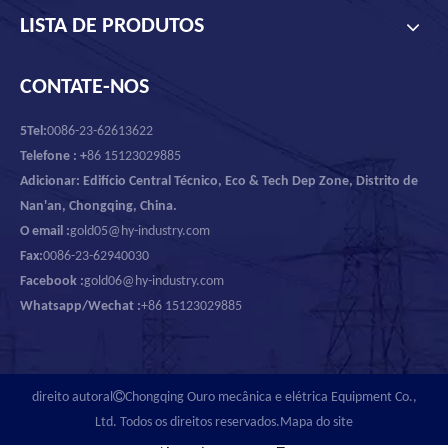
LISTA DE PRODUTOS
CONTATE-NOS
5Tel:
0086-23-62613622
Telefone : +
86 15123029885
Adicionar: Edifício Central Técnico, Eco & Tech Dep Zone, Distrito de
Nan'an, Chongqing, China.
O email :
gold05@hy-industry.com
Fax:
0086-23-62940030
Facebook :
gold06@hy-industry.com
Whatsapp/Wechat :
+86 15123029885

direito autoral
Chongqing Ouro mecânica e elétrica Equipment Co.,
Ltd. Todos os direitos reservados.
Mapa do site