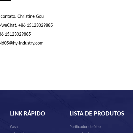
 contato: Christine Gou
/weChat: +86 15123029885
+86 15123029885
old05@hy-industry.com
LINK RÁPIDO
LISTA DE PRODUTOS
Casa
Purificador de óleo