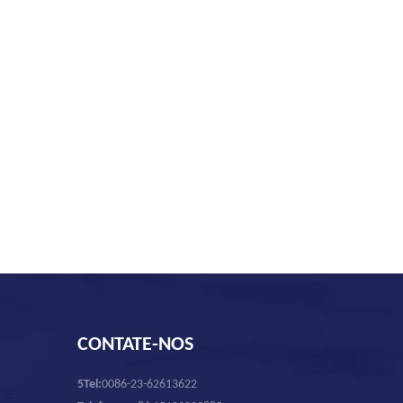
CONTATE-NOS
5Tel:
0086-23-62613622