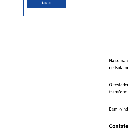
Enviar
Na semana
de isolam
O testado
transform
Bem -vind
Contate