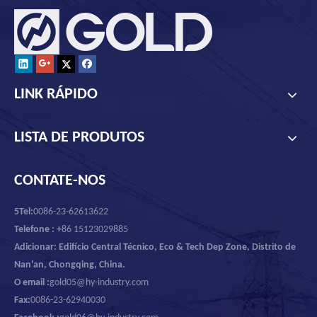
LINK RÁPIDO
LISTA DE PRODUTOS
CONTATE-NOS
5Tel:
0086-23-62613622
Telefone : +
86 15123029885
Adicionar: Edifício Central Técnico, Eco & Tech Dep Zone, Distrito de
Nan'an, Chongqing, China.
O email :
gold05@hy-industry.com
Fax:
0086-23-62940030