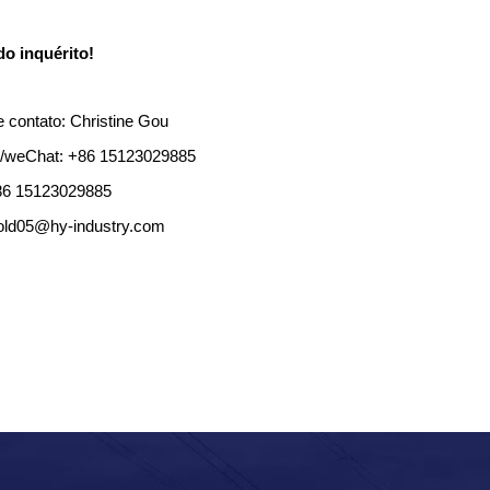
o inquérito!
 contato: Christine Gou
/weChat: +86 15123029885
86 15123029885
old05@hy-industry.com