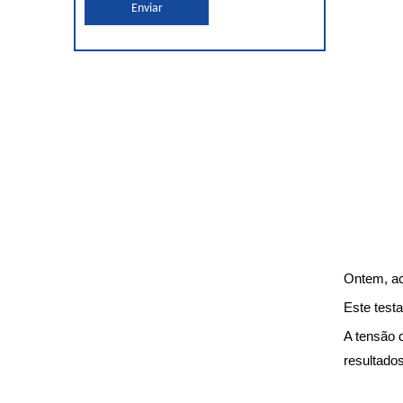
Enviar
Ontem, a
Este test
A tensão 
resultados