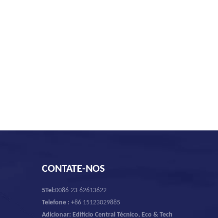
CONTATE-NOS
5Tel:
0086-23-62613622
Telefone : +
86 15123029885
Adicionar: Edifício Central Técnico, Eco & Tech