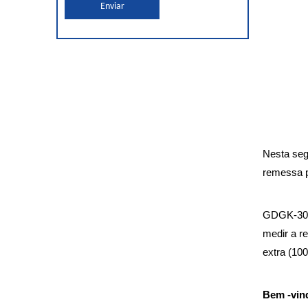
Enviar
Nesta seg
remessa p
GDGK-307 
medir a re
extra (10
Bem -vind