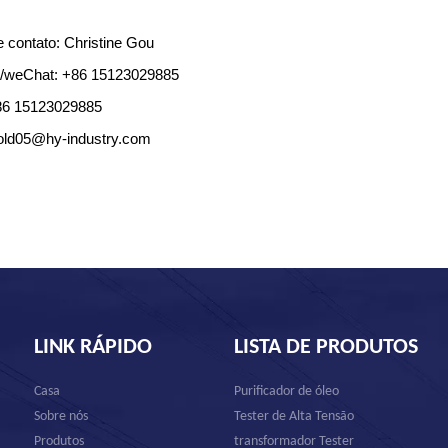
 contato: Christine Gou
/weChat: +86 15123029885
86 15123029885
old05@hy-industry.com
LINK RÁPIDO
LISTA DE PRODUTOS
Casa
Purificador de óleo
Sobre nós
Tester de Alta Tensão
Produtos
transformador Tester