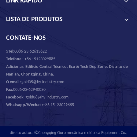
LINK RÁPIDO
LISTA DE PRODUTOS
CONTATE-NOS
5Tel:
0086-23-62613622
Telefone : +
86 15123029885
Adicionar: Edifício Central Técnico, Eco & Tech Dep Zone, Distrito de
Nan'an, Chongqing, China.
O email :
gold05@hy-industry.com
Fax:
0086-23-62940030
Facebook :
gold06@hy-industry.com
Whatsapp/Wechat :
+86 15123029885

direito autoral
Chongqing Ouro mecânica e elétrica Equipment Co.,