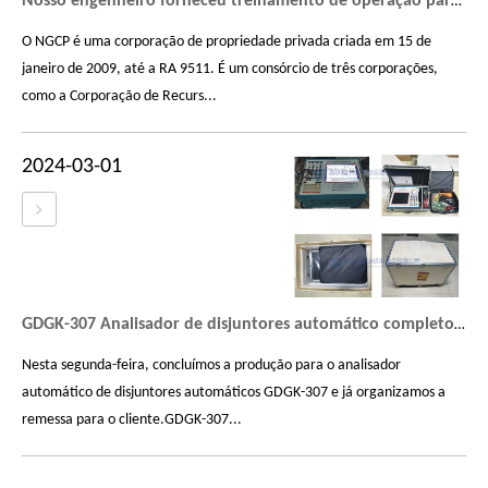
Nosso engenheiro forneceu treinamento de operação para NGCP no analisador de disjuntores GDGK-307
O NGCP é uma corporação de propriedade privada criada em 15 de
janeiro de 2009, até a RA 9511. É um consórcio de três corporações,
como a Corporação de Recurs...
2024-03-01
GDGK-307 Analisador de disjuntores automático completo com medição dinâmica de resistência pronta para remessa
Nesta segunda-feira, concluímos a produção para o analisador
automático de disjuntores automáticos GDGK-307 e já organizamos a
remessa para o cliente.GDGK-307...