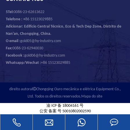
5Tel:
0086-23-62613622
Telefone : +
86 15123029885
Adicionar: Edifício Central Técnico, Eco & Tech Dep Zone, Distrito de
Nan'an, Chongqing, China.
O email :
gold05@hy-industry.com
Fax:
0086-23-62940030
Facebook :
gold06@hy-industry.com
Whatsapp/Wechat :
+86 15123029885

direito autoral
Chongqing Ouro mecânica e elétrica Equipment Co.,
Ltd. Todos os direitos reservados.
Mapa do site
渝 ICP 备 18004161 号
公安 备案 号 50010802002590