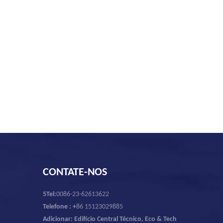
CONTATE-NOS
5Tel:
0086-23-62613622
Telefone : +
86 15123029885
Adicionar: Edifício Central Técnico, Eco & Tech