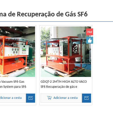
ma de Recuperação de Gás SF6
 Vacuum SF6 Gas
GDQT-2 2M³/H HIGH ALTO VACO
on System para SF6
SF6 Recuperação de gás e
reabastecimento para manutenção
do disjuntor SF6
dicionar a cesta
Adicionar a cesta