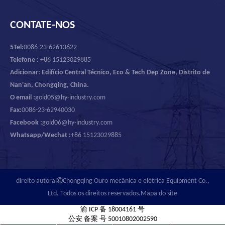
CONTATE-NOS
5Tel:
0086-23-62613622
Telefone : +
86 15123029885
Adicionar: Edifício Central Técnico, Eco & Tech Dep Zone, Distrito de
Nan'an, Chongqing, China.
O email :
gold05@hy-industry.com
Fax:
0086-23-62940030
Facebook :
gold06@hy-industry.com
Whatsapp/Wechat :
+86 15123029885

direito autoral
Chongqing Ouro mecânica e elétrica Equipment Co.,
Ltd. Todos os direitos reservados.
Mapa do site
渝 ICP 备 18004161 号
公安 备案 号 50010802002590