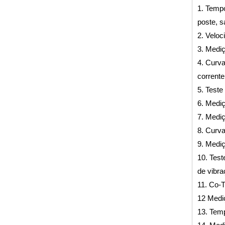
1. Temp
poste, s
2. Veloc
3. Mediç
4. Curva
corrente
5. Teste
6. Mediç
7. Mediç
8. Curv
9. Mediç
10. Test
de vibr
11. Co-
12 Medi
13. Temp