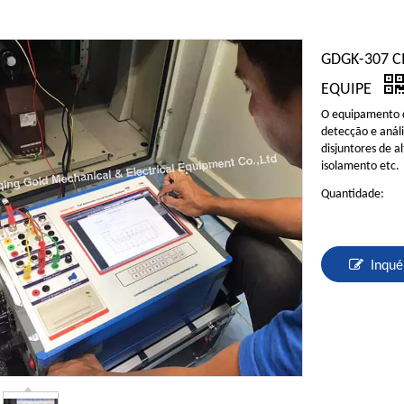
GDGK-307 C
EQUIPE
O equipamento d
detecção e anál
disjuntores de a
isolamento etc.
Quantidade:
Inqué