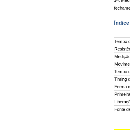
14. Medi
fechamen
Índice
Tempo d
Resistên
Medição
Movimen
Tempo d
Timing d
Forma d
Primeir
Liberaç
Fonte d