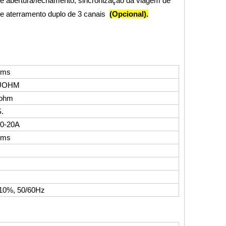
de abertura/fechamento, sincronização da viagem de
 de aterramento duplo de 3 canais
(Opcional).
0ms
0UOHM
ohm
.
 0-20A
0ms
10%, 50/60Hz