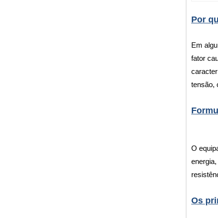
Por qu
Em algum
fator ca
caracter
tensão,
Formu
O equipa
energia,
resistên
Os pri