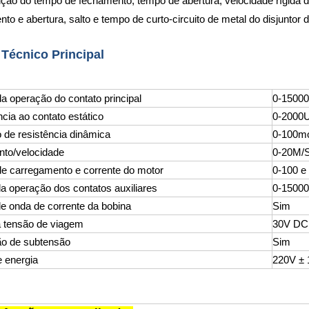
ção do tempo de fechamento, tempo de abertura, velocidade rígida 
to e abertura, salto e tempo de curto-circuito de metal do disjuntor
 Técnico Principal
a operação do contato principal
0-1500
cia ao contato estático
0-200
 de resistência dinâmica
0-100m
to/velocidade
0-20M/S
e carregamento e corrente do motor
0-100 e
a operação dos contatos auxiliares
0-1500
e onda de corrente da bobina
Sim
a tensão de viagem
30V DC
ão de subtensão
Sim
e energia
220V ± 