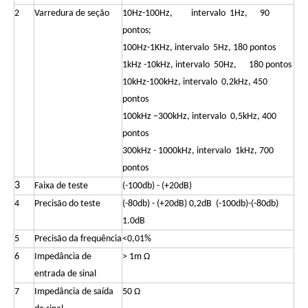
2
Varredura de seção
10Hz-100Hz, intervalo 1Hz, 90
pontos;
100Hz-1KHz, intervalo 5Hz, 180 pontos
1kHz -10kHz, intervalo 50Hz, 180 pontos
10kHz-100kHz, intervalo 0,2kHz, 450
pontos
100kHz –300kHz, intervalo 0,5kHz, 400
pontos
300kHz - 1000kHz, intervalo 1kHz, 700
pontos
3
Faixa de teste
(-100db) - (+20dB)
4
Precisão do teste
(-80db) - (+20dB) 0,2dB (-100db)-(-80db)
1.0dB
5
Precisão da frequência
<0,01%
6
Impedância de
> 1m Ω
entrada de sinal
7
Impedância de saída
50 Ω