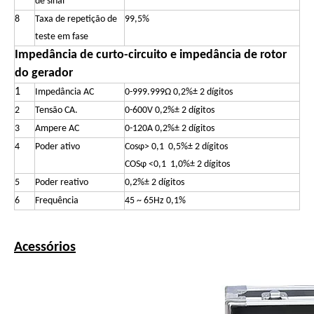
de sinal
8
Taxa de repetição de
99,5%
teste em fase
Impedância de curto-circuito e impedância de rotor
do gerador
1
Impedância AC
0-999.999Ω 0,2%± 2 dígitos
2
Tensão CA.
0-600V 0,2%± 2 dígitos
3
Ampere AC
0-120A 0,2%± 2 dígitos
4
Poder ativo
Cosφ> 0,1 0,5%± 2 dígitos
COSφ <0,1 1,0%± 2 dígitos
5
Poder reativo
0,2%± 2 dígitos
6
Frequência
45 ~ 65Hz 0,1%
Acessórios