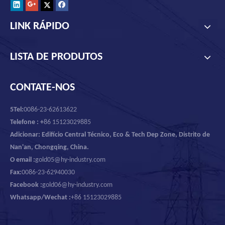
LINK RÁPIDO
LISTA DE PRODUTOS
CONTATE-NOS
5Tel:
0086-23-62613622
Telefone : +
86 15123029885
Adicionar: Edifício Central Técnico, Eco & Tech Dep Zone, Distrito de
Nan'an, Chongqing, China.
O email :
gold05@hy-industry.com
Fax:
0086-23-62940030
Facebook :
gold06@hy-industry.com
Whatsapp/Wechat :
+86 15123029885