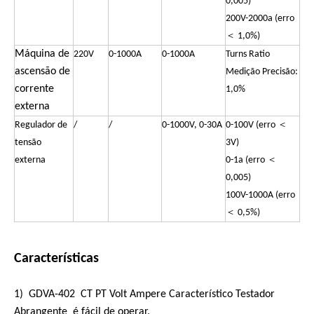
0,005)
200V-2000a (erro
＜ 1,0%)
Máquina de
220V
0-1000A
0-1000A
Turns Ratio
ascensão de
Medição Precisão:
corrente
1,0%
externa
Regulador de
/
/
0-1000V, 0-30A
0-100V (erro ＜
tensão
3V)
externa
0-1a (erro ＜
0,005)
100V-1000A (erro
＜ 0,5%)
Características
1) GDVA-402 CT PT Volt Ampere Característico Testador
Abrangente é fácil de operar.