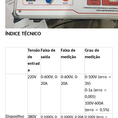
ÍNDICE TÉCNICO
Tensão
Faixa de
Faixa de
Grau de
de
saída
medição
medição
entrad
a
220V
0-600V, 0-
0-600V, 0-
0-100V (erro ＜
20A
20A
3V)
0-1a (erro ＜
0,005)
100V-600A
(erro ＜ 0,5%)
Dispositivo
380V
0-1000V, 0-
0-1000V, 0-20A
0-100V (erro ＜