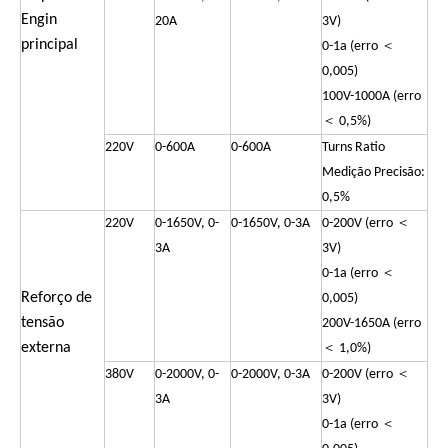
Engin
20A
3V)
principal
0-1a (erro ＜
0,005)
100V-1000A (erro
＜ 0,5%)
220V
0-600A
0-600A
Turns Ratio
Medição Precisão:
0,5%
220V
0-1650V, 0-
0-1650V, 0-3A
0-200V (erro ＜
3A
3V)
0-1a (erro ＜
Reforço de
0,005)
tensão
200V-1650A (erro
externa
＜ 1,0%)
380V
0-2000V, 0-
0-2000V, 0-3A
0-200V (erro ＜
3A
3V)
0-1a (erro ＜