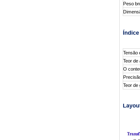
Peso br
Dimensã
Índice
Máquina de filtragem de óleo de transformador de alto vácuo na China com reboque
Tensão 
Teor de
O conte
Precisão
Teor de 
Layout
ZJA High Vacuum Alta Tentage Transformer Oil Purifier, Máquina de filtração de óleo isolante