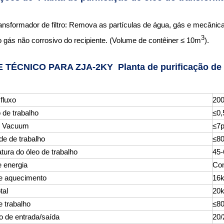
ransformador de filtro: Remova as partículas de água, gás e mecânic
3
o gás não corrosivo do recipiente. (Volume de contêiner ≤ 10m
).
E TÉCNICO PARA ZJA-2KY Planta de purificação de 
fluxo
200
 de trabalho
≤0
e Vacuum
≤7
de de trabalho
≤8
ura do óleo de trabalho
45-
e energia
Con
e aquecimento
16
tal
20
e trabalho
≤80
o de entrada/saída
20