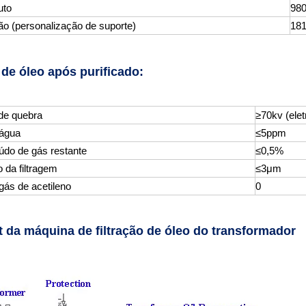
uto
98
o (personalização de suporte)
18
 de óleo após purificado:
de quebra
≥70kv (elet
 água
≤5ppm
údo de gás restante
≤0,5%
 da filtragem
≤3μm
gás de acetileno
0
 da máquina de filtração de óleo do transformador