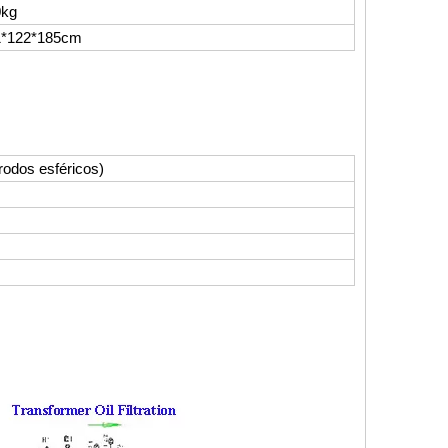
0kg
1*122*185cm
rodos esféricos)