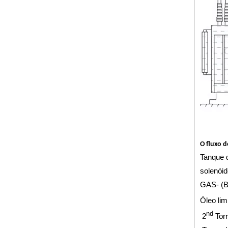
ZJA-3KY 3000L/H Alta Máquina de Purificação de Óleo de Transformador A Vacuum
O fluxo d
Tanque d
solenói
GAS- (B
Óleo lim
nd
2
Torr