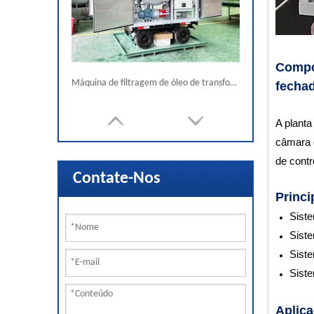
Compos
Máquina de filtragem de óleo de transformador de alto vácuo na China com reboque
fecha
A planta
câmara 
de contro
Contate-Nos
Princi
Siste
Siste
Sist
Siste
ZJA-3KY 3000L/H Alta Máquina de Purificação de Óleo de Transformador A Vacuum
Aplica