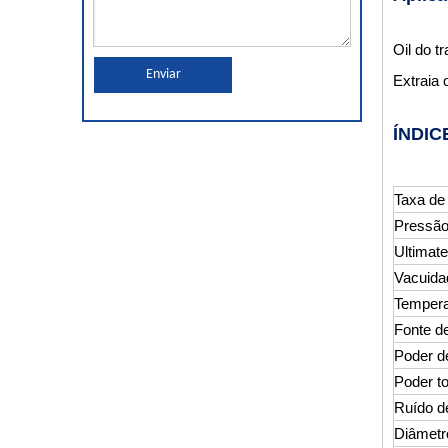
Oil do t
Enviar
Extraia 
ÍNDIC
Taxa de 
Pressão
Ultimat
ZJA High Vacuum Alta Tentage Transformer Oil Purifier, Máquina de filtração de óleo isolante
Vacuida
Temperat
Fonte d
Poder d
Poder to
Ruído d
Diâmetr