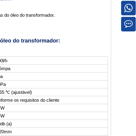
as do óleo do transformador.
óleo do transformador:
0l/h
,5mpa
pa
0Pa
65 ℃ (ajustável)
forme os requisitos do cliente
kW
kW
db (a)
/20mm